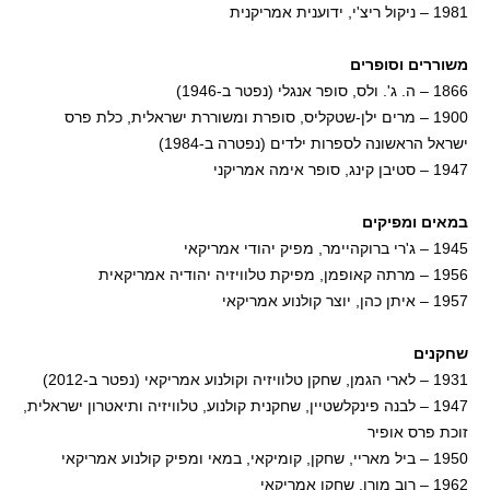
1981 – ניקול ריצ'י, ידוענית אמריקנית
משוררים וסופרים
1866 – ה. ג'. ולס, סופר אנגלי (נפטר ב-1946)
1900 – מרים ילן-שטקליס, סופרת ומשוררת ישראלית, כלת פרס
ישראל הראשונה לספרות ילדים (נפטרה ב-1984)
1947 – סטיבן קינג, סופר אימה אמריקני
במאים ומפיקים
1945 – ג'רי ברוקהיימר, מפיק יהודי אמריקאי
1956 – מרתה קאופמן, מפיקת טלוויזיה יהודיה אמריקאית
1957 – איתן כהן, יוצר קולנוע אמריקאי
שחקנים
1931 – לארי הגמן, שחקן טלוויזיה וקולנוע אמריקאי (נפטר ב-2012)
1947 – לבנה פינקלשטיין, שחקנית קולנוע, טלוויזיה ותיאטרון ישראלית,
זוכת פרס אופיר
1950 – ביל מאריי, שחקן, קומיקאי, במאי ומפיק קולנוע אמריקאי
1962 – רוב מורו, שחקן אמריקאי