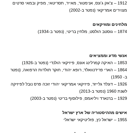
1912 – צ'אק ג'ונס, אנימטור, מאייר, תסריטאי, מפיק ובמאי סרטים
מצוירים אמריקאי (נפטר ב-2002)
מלחינים ומוזיקאים
1874 – גוסטב הולסט, מלחין בריטי, (נפטר ב-1934)
אנשי מדע וממציאים
1853 – האיקה קמרלינג אונס, פיזיקאי הולנדי (נפטר ב-1926)
1864 – הארי פרידנוואלד, רופא יהודי, חוקר תולדות הרפואה, (נפטר
ב- 1950)
1926 – דונלד גלייזר, פיזיקאי אמריקאי יהודי זוכה פרס נובל לפיזיקה
לשנת 1960 (נפטר ב-2013)
1929 – ברנארד ויליאמס, פילוסוף בריטי (נפטר ב-2003)
אישים מההיסטוריה של ארץ ישראל
1955 – ישראל כץ, פוליטיקאי ישראלי