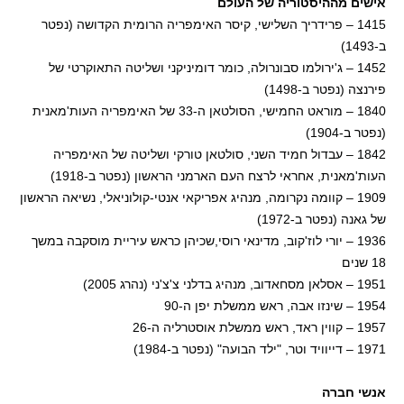
אישים מההיסטוריה של העולם
1415 – פרידריך השלישי, קיסר האימפריה הרומית הקדושה (נפטר
ב-1493)
1452 – ג'ירולמו סבונרולה, כומר דומיניקני ושליטה התאוקרטי של
פירנצה (נפטר ב-1498)
1840 – מוראט החמישי, הסולטאן ה-33 של האימפריה העות'מאנית
(נפטר ב-1904)
1842 – עבדול חמיד השני, סולטאן טורקי ושליטה של האימפריה
העות'מאנית, אחראי לרצח העם הארמני הראשון (נפטר ב-1918)
1909 – קוומה נקרומה, מנהיג אפריקאי אנטי-קולוניאלי, נשיאה הראשון
של גאנה (נפטר ב-1972)
1936 – יורי לוז'קוב, מדינאי רוסי,שכיהן כראש עיריית מוסקבה במשך
18 שנים
1951 – אסלאן מסחאדוב, מנהיג בדלני צ'צ'ני (נהרג 2005)
1954 – שינזו אבה, ראש ממשלת יפן ה-90
1957 – קווין ראד, ראש ממשלת אוסטרליה ה-26
1971 – דייוויד וטר, "ילד הבועה" (נפטר ב-1984)
אנשי חברה