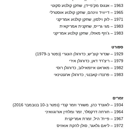
1963 – אנגוס מק'פיידן, שחקן קולנוע סקוטי
1965 – דייוויד ווינהם, שחקן קולנוע אוסטרלי
1971 – לוק וילסון, שחקן קולנוע אמריקני
1983 – מגי גרייס, שחקנית אמריקאית
1983 – ג'וזף מאזלו, שחקן קולנוע אמריקני
ספורט
1929 – שנדור קוצ'יש, כדורגלן הונגרי (נפטר ב-1979)
1979 – ריצ'רד דאן, כדורגלן אירי
1982 – מאראט איזמאילוב, כדורגלן רוסי
1983 – פרננדו קאבנגי, כדורגלן ארגנטינאי
זמרים
1934 – לאונרד כהן, משורר וזמר קנדי (נפטר ב-10 בנובמבר 2016)
1964 – חורחה דרקסלר, זמר ומלחין אורוגוואיני
1967 – פיית' היל, זמרת אמריקנית
1972 – ליאם גלאגר, סולן להקת אואזיס