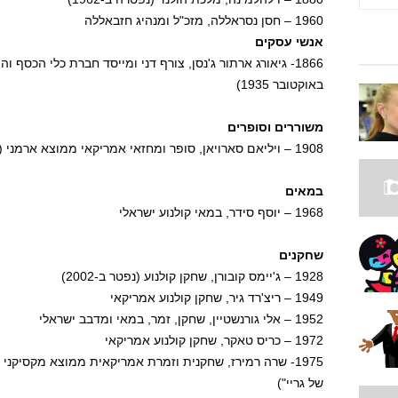
1960 – חסן נסראללה, מזכ"ל ומנהיג חזבאללה
אנשי עסקים
באוקטובר 1935)
משוררים וסופרים
1908 – ויליאם סארויאן, סופר ומחזאי אמריקאי ממוצא ארמני (נפטר ב-1981)
במאים
1968 – יוסף סידר, במאי קולנוע ישראלי
שחקנים
1928 – ג'יימס קובורן, שחקן קולנוע (נפטר ב-2002)
1949 – ריצ'רד גיר, שחקן קולנוע אמריקאי
1952 – אלי גורנשטיין, שחקן, זמר, במאי ומדבב ישראלי
1972 – כריס טאקר, שחקן קולנוע אמריקאי
1975- שרה רמירז, שחקנית וזמרת אמריקאית ממוצא מקסיקני
של גריי")