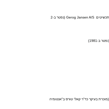
1866- גיאורג ארתור ג'נסן, צורף דני ומייסד חברת כלי הכסף והתכשיטים Gerog Jansen A/S (נפטר ב-2
 (מוכרת בעיקר כד"ר קאלי טורס ב"אנטומיה