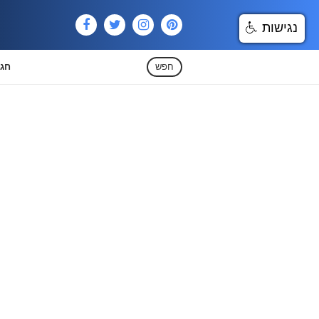
נגישות
חפש
חגי