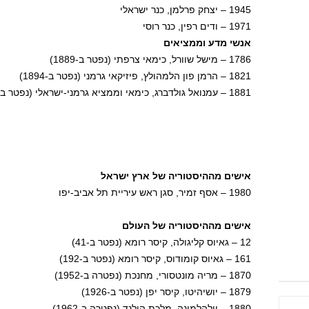
1945 – יצחק פרלמן, כנר ישראלי
1971 – ודים רפין, כנר רוסי
אנשי מדע וממציאים
1786 – מישל שוורל, כימאי צרפתי (נפטר ב-1889)
1821 – הרמן פון הלמהולץ, פיזיקאי גרמני (נפטר ב-1894)
1881 – עמנואל גולדברג, כימאי וממציא גרמני-ישראלי (נפטר ב-1970)
אישים מההיסטוריה של ארץ ישראל
1980 – אסף זמיר, סגן ראש עיריית תל אביב-יפו
אישים מההיסטוריה של העולם
12 – גאיוס קליגולה, קיסר רומא (נפטר ב-41)
161 – גאיוס קומודוס, קיסר רומא (נפטר ב-192)
1870 – מריה מונטסורי, מחנכת (נפטרה ב-1952)
1879 – יושיהיטו, קיסר יפן (נפטר ב-1926)
1880 – וילהלמינה, מלכת הולנד (נפטרה ב-1962)