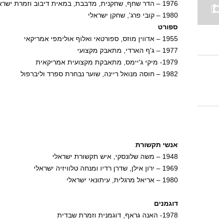
1976 – הדר שחף, שחקנית, מדבבת, במאית דיבוב וזמרת ישראלית
1980 – קובי פרג', שחקן ישראלי
ספורט
1955 – אדווין מוזס, ספורטאי ואלוף אולימפי אמריקאי
1977 – ג'ף הארדי, מתאבק מקצועי
1979- מיקי ג'יימס, מתאבקת מקצועית אמריקאית
1982 – חוסה מנואל ריינה, שוער נבחרת ספרד וליברפול
אנשי תקשורת
1948 – משה שלונסקי, איש תקשורת ישראלי
1969 – ירון אילן, שדרן רדיו ומנחה טלוויזיה ישראלי
1980 – אריאל מרגלית, עיתונאי ישראלי
דוגמנים
1978- האנה גראף, דוגמנית וזמרת שבדית