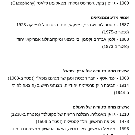
1969 - ג'ייסון בקר, גיטריסט ומלחין מטאל נאו קלאסי (Cacophony)
אנשי מדע וממציאים
1887 - גוסטב לודוויג הרץ, פיזיקאי, חתן פרס נובל לפיזיקה 1925
(נפטר ב-1975)
1888 - זלמן אברהם וקסמן, ביוכימאי ומיקרוביולוג אמריקאי יהודי
(נפטר ב-1973)
אישים מההיסטוריה של ארץ ישראל
1903 - עמי אסף - חבר הכנסת וסגן שר מטעם מפא"י (נפטר ב-1963)
1914 - חביבה רייק פרטיזנית יהודייה, מצנחני היישוב (הוצאה להורג
ב-1944)
אישים מההיסטוריה של העולם
1210 - ג'ואן מאנגליה, המלכה הרעיה של סקוטלנד (נפטרה ב-1238)
1478 - פליפה הראשון, מלך קסטיליה (נפטר ב-1506)
1596 - מיכאיל הראשון, צאר רוסיה, הצאר הראשון ממשפחת רומנוב