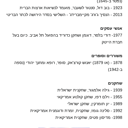
(נפטר ב-1645)
1923 - בוב דול, סנטור לשעבר, מועמד לנשיאות ארצות הברית
2013 - הנסיך ג'ורג' מקיימברידג' - השלישי בסדר הירושה לכתר הבריטי
אנשי עסקים
1977- דודי בלסר, דוגמן ושחקן כדוריד בהפועל תל אביב. כיום בעל
חברת הייטק
משוררים וסופרים
1878 - (או 1879) יאנוש קורצ'אק, סופר, רופא ומחנך יהודי (נספה
ב-1942)
שחקנים
1939 - גילה אלמגור, שחקנית ישראלית
1955 - וילם דפו, שחקן קולנוע אמריקאי
1989 - יון תומרקין, שחקן ישראלי
1992 - סלינה גומז, שחקנית, זמרת ודוגמנית אמריקאית
1998- מדיסון פטיס, שחקנית אמריקאית