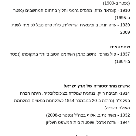
(נפטר ב-1909)
1910 - קונראד צוזה, מהנדס גרמני וחלוץ בתחום המחשבים (נפטר
ב-1995)
1939 - עדה יונת, ביוכימאית ישראלית, כלת פרס נובל לכימיה לשנת
2009
שחמטאים
1837 - פול מורפי, נחשב כאמן השחמט הטוב ביותר בתקופתו (נפטר
ב-1884)
אישים מההיסטוריה של ארץ ישראל
1914- חביבה רייק, צנחנית שנולדה בצ'כוסלובקיה, היתה חברה
בפלמ"ח (נהרגה ב-20 בנובמבר 1944 כשנלחמה בנאצים במלחמת
העולם השניה)
1932 - משה נתיב, אלוף בצה"ל (נפטר ב-2008)
1944 - עדנה ארבל, שופטת בית המשפט העליון