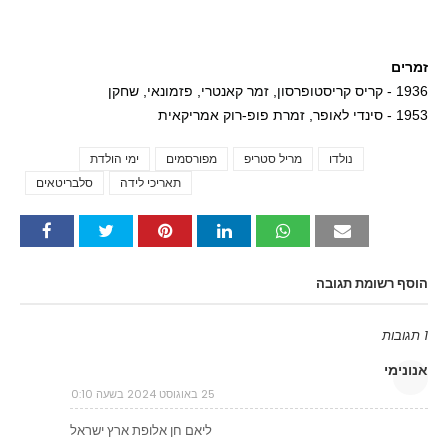
זמרים
1936 - קריס קריסטופרסון, זמר קאנטרי, פזמונאי, שחקן
1953 - סינדי לאופר, זמרת פופ-רוק אמריקאית
נולדו
מריל סטריפ
מפורסמים
ימי הולדת
Tags
תאריכי לידה
סלבריטאים
הוסף רשומת תגובה
1 תגובות
אנונימי
25 באוגוסט 2024 בשעה 0:10
ליאם חן אלופת ארץ ישראל