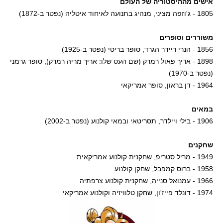
אישים מההיסטוריה של העולם
1805 - ג'וזפה מציני, מנהיג בתנועה לאיחוד איטליה (נפטר ב-1872)
משוררים וסופרים
1856 - הנרי ריידר הגרד, סופר בריטי (נפטר ב-1925)
1898 - אריך פאול רמרק (שם העט שלו: אריך מריה רמרק), סופר גרמני
(נפטר ב-1970)
1964 - דן בראון, סופר אמריקאי
במאים
1906 - בילי ויילדר, תסריטאי ובמאי קולנוע (נפטר ב-2002)
שחקנים
1949 - מריל סטריפ, שחקנית קולנוע אמריקאית
1958 - ברוס קמפבל, שחקן קולנוע
1966 - עמנואל סנייה, שחקנית קולנוע צרפתיה
1974 - דונלד פייז'ון, שחקן טלוויזיה וקולנוע אמריקאי