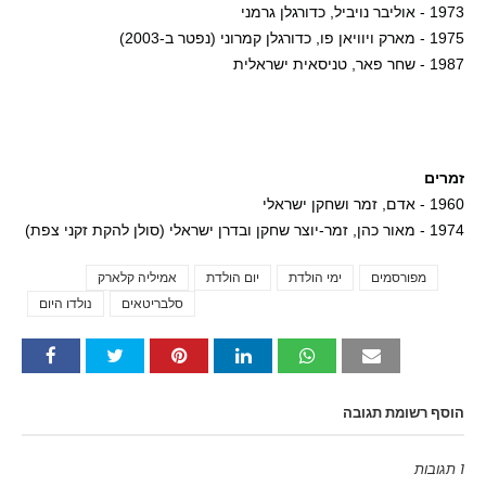
1973 - אוליבר נויביל, כדורגלן גרמני
1975 - מארק ויוויאן פו, כדורגלן קמרוני (נפטר ב-2003)
1987 - שחר פאר, טניסאית ישראלית
זמרים
1960 - אדם, זמר ושחקן ישראלי
1974 - מאור כהן, זמר-יוצר שחקן ובדרן ישראלי (סולן להקת זקני צפת)
מפורסמים
ימי הולדת
יום הולדת
אמיליה קלארק
Tags
סלבריטאים
נולדו היום
הוסף רשומת תגובה
1 תגובות