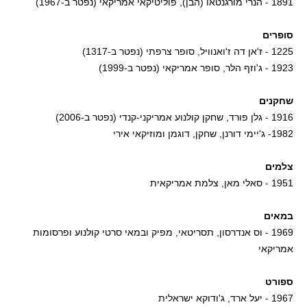
1891 - הנרי מורגנטאו (הבן), פוליטיקאי אמריקאי (נפטר ב-1967)
סופרים
1225 - ז'אן דה ז'ואנוויל, סופר צרפתי (נפטר ב-1317)
1923 - ג'וזף הלר, סופר אמריקאי (נפטר ב-1999)
שחקנים
1916 - גלן פורד, שחקן קולנוע אמריקני-קנדי (נפטר ב-2006)
1982- ג'יימי דורנן, שחקן, דוגמן ומוזיקאי אירי
צלמים
1951 - סאלי מאן, צלמת אמריקאית
במאים
1969 - וס אנדרסון, תסריטאי, מפיק ובמאי סרטי קולנוע ופרסומות
אמריקאי
ספורט
1967 - יעל ארד, ג'ודוקא ישראלית