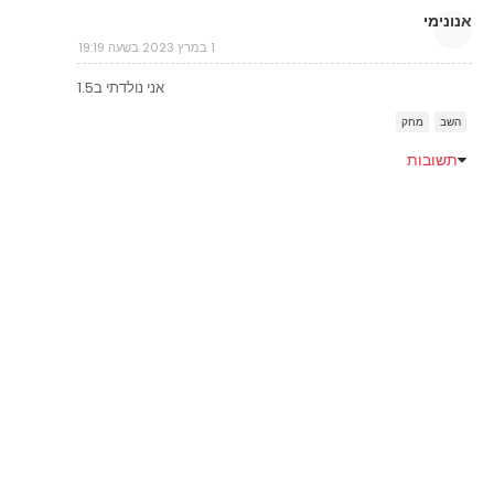
אנונימי
1 במרץ 2023 בשעה 19:19
אני נולדתי ב1.5
השב
מחק
תשובות