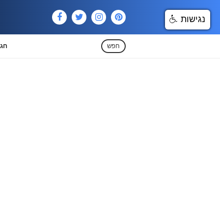
נגישות
חפש
חגי