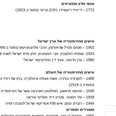
אנשי מדע וממציאים
1772 – דייוויד ריקארדו, כלכלן בריטי (נפטר ב-1823)
אישים מההיסטוריה של ארץ ישראל
1902 – מנחם מנדל שניאורסון, הרבי מליובאוויטש (נפטר ב-1994)
1924- שמחה הולצברג, אבי הפצועים, חתן פרס ישראל לשנת 1976 (נפטר ב-13 בפברואר 1994)
1980 – ערן חרמוני, עורך דין ופוליטיקאי ישראלי
אישים מההיסטוריה של העולם
1480 – לוקרציה בורג'ה, אשת אצולה איטלקייה, בתו של רודרי
(נפטרה ב-1519)
1590 – אהמט הראשון, הסולטאן הארבעה-עשר של האימפריה העות'מאנית (נפטר ב-1617)
1939 – עלי חמנאי, מנהיג דתי ופוליטי איראני
1944 – רוברט הנסן, איש FBI אמריקאי שריגל לטובת רוסיה
משוררים וסופרים
1955 – חמוטל בן-זאב, משוררת, מחזאית ופזמונאית ישראלית