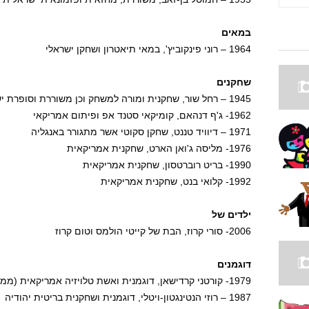
במאים
1964 – רוני פינקוביץ', במאי תיאטרון ושחקן ישראלי
שחקנים
1945 – רחל שור, שחקנית ומורה למשחק וכן משוררת וסופרת ישראלית (נפטרה ב-2014)
1962- ג'ף דנהאם, קומיקאי סטנד אפ ופיתום אמריקאי
1971 – דיוויד טננט, שחקן סקוטי אשר מתגורר באנגליה
1976- מליסה ג'ואן הארט, שחקנית אמריקאית
1990- בריט רוברטסון, שחקנית אמריקאית
1992- קלואי בנט, שחקנית אמריקאית
ילדים של
2006- סורי קרוז, הבת של קייטי הולמס וטום קרוז
דוגמנים
1979- קורטני קרדישאן, דוגמנית ואשת טלויזיה אמריקאית (ממשפחת קרדשיאן המפורסמת, אחות של קים)
1987 – רוזי הנטינגטון-ויטלי, דוגמנית ושחקנית בריטית יהודיה