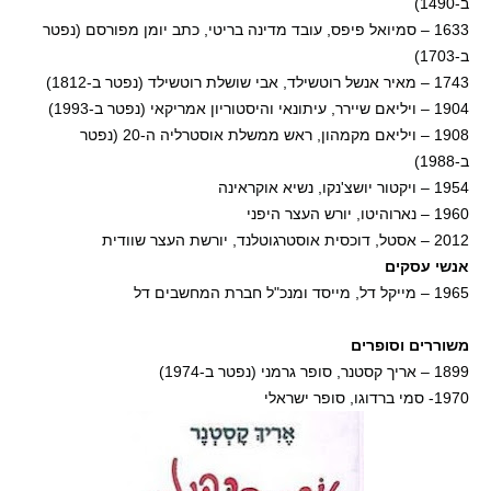
ב-1490)
1633 – סמיואל פיפס, עובד מדינה בריטי, כתב יומן מפורסם (נפטר
ב-1703)
1743 – מאיר אנשל רוטשילד, אבי שושלת רוטשילד (נפטר ב-1812)
1904 – ויליאם שיירר, עיתונאי והיסטוריון אמריקאי (נפטר ב-1993)
1908 – ויליאם מקמהון, ראש ממשלת אוסטרליה ה-20 (נפטר
ב-1988)
1954 – ויקטור יושצ'נקו, נשיא אוקראינה
1960 – נארוהיטו, יורש העצר היפני
2012 – אסטל, דוכסית אוסטרגוטלנד, יורשת העצר שוודית
אנשי עסקים
1965 – מייקל דל, מייסד ומנכ"ל חברת המחשבים דל
משוררים וסופרים
1899 – אריך קסטנר, סופר גרמני (נפטר ב-1974)
1970- סמי ברדוגו, סופר ישראלי