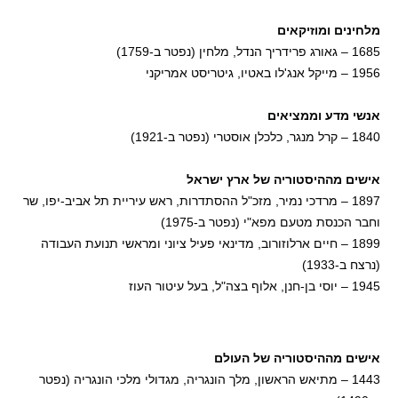
מלחינים ומוזיקאים
1685 – גאורג פרידריך הנדל, מלחין (נפטר ב-1759)
1956 – מייקל אנג'לו באטיו, גיטריסט אמריקני
אנשי מדע וממציאים
1840 – קרל מנגר, כלכלן אוסטרי (נפטר ב-1921)
אישים מההיסטוריה של ארץ ישראל
1897 – מרדכי נמיר, מזכ"ל ההסתדרות, ראש עיריית תל אביב-יפו, שר
וחבר הכנסת מטעם מפא"י (נפטר ב-1975)
1899 – חיים ארלוזורוב, מדינאי פעיל ציוני ומראשי תנועת העבודה
(נרצח ב-1933)
1945 – יוסי בן-חנן, אלוף בצה"ל, בעל עיטור העוז
אישים מההיסטוריה של העולם
1443 – מתיאש הראשון, מלך הונגריה, מגדולי מלכי הונגריה (נפטר