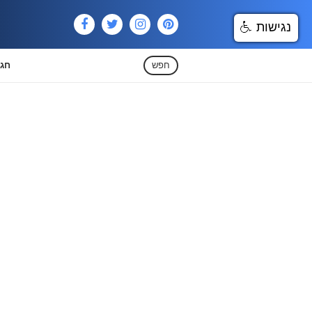
נגישות
חפש
חגי