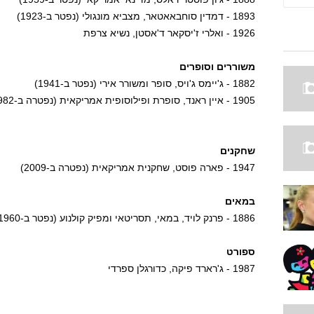
1893 - דמדין סוחבאאטאר, מצביא מונגולי (נפטר ב-1923)
1926 - ואלרי ז'יסקאר ד'אסטן, נשיא צרפת
משוררים וסופרים
1882 - ג'יימס ג'ויס, סופר ומשורר אירי (נפטר ב-1941)
1905 - איין ראנד, סופרת ופילוסופית אמריקאית (נפטרה ב-1982)
שחקנים
1947 - פארה פוסט, שחקנית אמריקאית (נפטרה ב-2009)
במאים
1886 - פרנק לויד, במאי, תסריטאי ומפיק קולנוע (נפטר ב-1960)
ספורט
1987 - ג'רארד פיקה, כדורגלן ספרדי