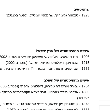
שחמטאים
1923 - סבטוזר גליגוריץ', שחמטאי יוגוסלבי (נפטר ב-2012)
אישים מההיסטוריה של ארץ ישראל
1906 - זרח ורהפטיג, פוליטיקאי ומשפטן ישראלי (נפטר ב-2002)
1915 - אבא אבן, דיפלומט ומדינאי ישראלי (נפטר ב-2002)
1959 - אבראהים צרצור, חבר הכנסת, יו"ר הרשימה הערבית המאוחדת
אישים מההיסטוריה של העולם
1754 - שארל מוריס דה טליראן, דיפלומט צרפתי (נפטר ב-1838)
1803 - אלברט סידני ג'ונסטון, גנרל בצבא הקונפדרציה במ
ב-1862)
1873 - קונסטנטין פון נויראט, מראשי המשטר הנאצי בגרמניה (נפטר ב-1956)
1888 - ג'ון פוסטר דאלס, מדינאי אמריקאי (נפטר ב-1959)