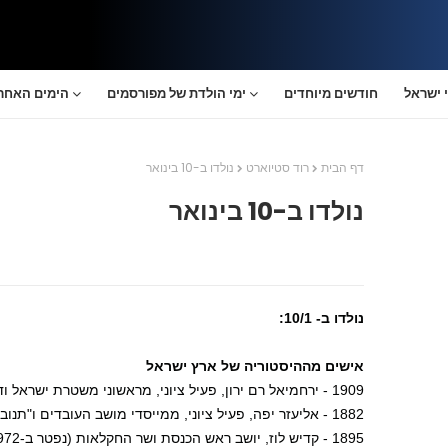
 ישראל
חודשים מיוחדים
ימי הולדת של מפורסמים
הימים האחרו
דף הבית
רוד סטיוארט
נולדו ב-10 בינואר
נולדו ב-10 בינואר
נולדו ב- 10/1:
אישים מההיסטוריה של ארץ ישראל
1909 - ירחמיאל רם ירון, פעיל ציוני, מראשוני משטרת ישראל ודיפלומט ישראלי (נפטר ב- 1983).
1882 - אליעזר יפה, פעיל ציוני, ממייסדי מושב העובדים ו"תנובה" (נפטר ב-1942)
1895 - קדיש לוז, יושב ראש הכנסת ושר החקלאות (נפטר ב-1972)