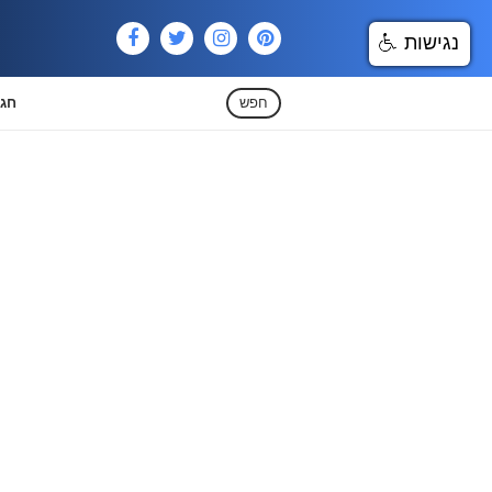
נגישות
חפש
חגי