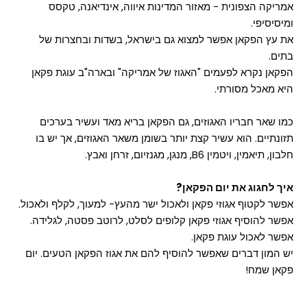
אמריקה הצפונית - מאזור המדינות איווה, אינדיאנה, טקסס
ומיסיסיפי.
את עץ הפקאן אפשר למצוא גם בישראל, בשדות ובחצרות של
בתים.
הפקאן נקרא לפעמים "האגוז של אמריקה" ובארה"ב עוגת פקאן
היא מאכל מסורתי.
כמו שאר חבריו האגוזים, גם הפקאן בריא מאד ועשיר בערכים
תזונתיים. הוא עשיר קצת יותר בשומן משאר האגוזים, אך יש בו
חלבון, תיאמין, ויטמין B6, מנגן, מגנזיום, זרחן ואבץ.
איך לחגוג את יום הפקאן?
אפשר לקטוף אגוזי פקאן ולאכול ישר מהעץ- למעוך, לקלף ולאכול.
אפשר להוסיף אגוזי פקאן קלופים לסלט, לרוטב פסטה, לגלידה.
אפשר לאכול עוגת פקאן.
יש המון דברים שאפשר להוסיף להם את אגוז הפקאן הטעים. יום
פקאן שמח!