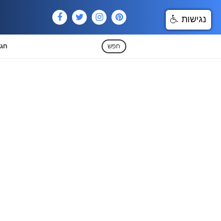
נגישות
חפש
חגי