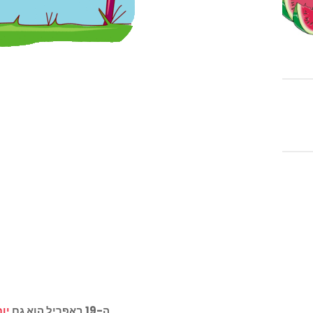
ה-19 באפריל הוא גם
יו