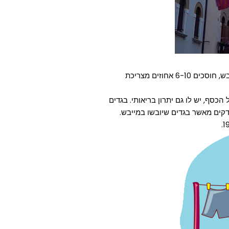
על פי אתר האינטרנט של הפרויקט, אם לא משתמשים במייבש, חוסכים 6-10 אחוזים מצריכת
כסף, יש לו גם יתרון בריאותי. בגדים
דקים מאשר בגדים שיובשו במייבש.