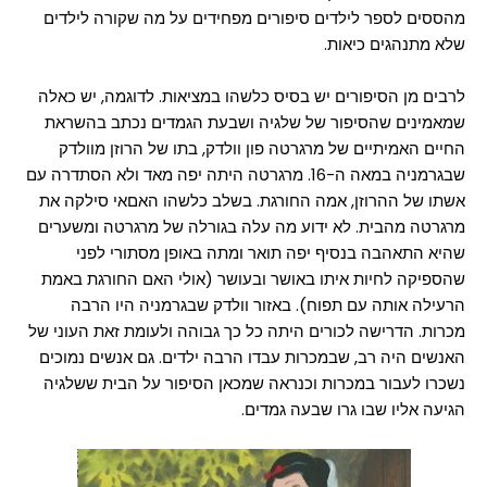
מהססים לספר לילדים סיפורים מפחידים על מה שקורה לילדים
שלא מתנהגים כיאות.
לרבים מן הסיפורים יש בסיס כלשהו במציאות. לדוגמה, יש כאלה
שמאמינים שהסיפור של שלגיה ושבעת הגמדים נכתב בהשראת
החיים האמיתיים של מרגרטה פון וולדק, בתו של הרוזן מוולדק
שבגרמניה במאה ה-16. מרגרטה היתה יפה מאד ולא הסתדרה עם
אשתו של ההרוזן, אמה החורגת. בשלב כלשהו האםאי סילקה את
מרגרטה מהבית. לא ידוע מה עלה בגורלה של מרגרטה ומשערים
שהיא התאהבה בנסיף יפה תואר ומתה באופן מסתורי לפני
שהספיקה לחיות איתו באושר ובעושר (אולי האם החורגת באמת
הרעילה אותה עם תפוח). באזור וולדק שבגרמניה היו הרבה
מכרות. הדרישה לכורים היתה כל כך גבוהה ולעומת זאת העוני של
האנשים היה רב, שבמכרות עבדו הרבה ילדים. גם אנשים נמוכים
נשכרו לעבור במכרות וכנראה שמכאן הסיפור על הבית ששלגיה
הגיעה אליו שבו גרו שבעה גמדים.